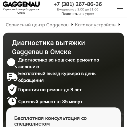
+7 (381) 267-86-36
Ежедневно с 9:00 до 21:00
Сервисный центр Gaggenau
в
Омске
Позвонить
мне утром
Сервисный центр Gaggenau
Каталог устройств
Р
Диагностика вытяжки
Gaggenau в Омске
Диагностика за наш счет, ремонт по
желанию
Бесплатный выезд курьера в день
обращения
Гарантия на ремонт до 3 лет
Срочный ремонт от 35 минут
Бесплатная консультация со
специалистом