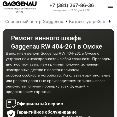
+7 (381) 267-86-36
Сервисный центр Gaggenau
в
Ежедневно с 9:00 до 21:00
Омске
Сервисный центр Gaggenau
Каталог устройств
Р
Ремонт винного шкафа
Gaggenau RW 404-261 в Омске
Выполняем ремонт Gaggenau RW 404-261 в Омске с
устранением неисправностей любой сложности. Проводим
диагностику, выявляем причины поломки, заменяем
неисправные детали и восстанавливаем
работоспособность устройства. Используем оригинальные
или рекомендованные производителем запчасти, после
ремонта выполняем проверку всех функций и
предоставляем гарантию.
Официальный сервис
Гарантийное обслуживание