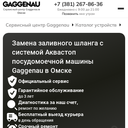
+7 (381) 267-86-36
Ежедневно с 9:00 до 21:00
Сервисный центр Gaggenau
в
Омске
Позвонить
мне утром
Сервисный центр Gaggenau
Каталог устройств
Р
Замена заливного шланга с
системой Аквастоп
посудомоечной машины
Gaggenau в Омске
Официальный сервис
Гарантийное обслуживание
до 3 лет
Диагностика за наш счет,
ремонт по желанию
Бесплатный выезд курьера
в день обращения
Срочный ремонт