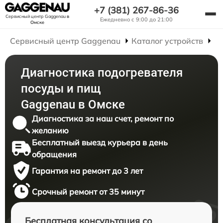
+7 (381) 267-86-36
Сервисный центр Gaggenau
в
Ежедневно с 9:00 до 21:00
Омске
Сервисный центр Gaggenau
Каталог устройств
Р
Диагностика подогревателя
посуды и пищ
Gaggenau в Омске
Диагностика за наш счет, ремонт по
желанию
Бесплатный выезд курьера в день
обращения
Гарантия на ремонт до 3 лет
Срочный ремонт от 35 минут
Бесплатная консультация со