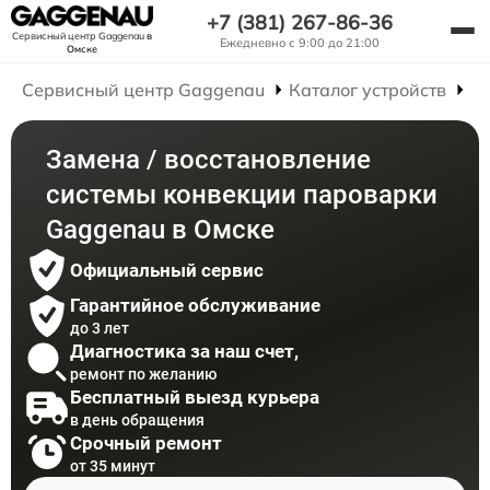
+7 (381) 267-86-36
Сервисный центр Gaggenau
в
Ежедневно с 9:00 до 21:00
Омске
Сервисный центр Gaggenau
Каталог устройств
Р
Замена / восстановление
системы конвекции пароварки
Gaggenau в Омске
Официальный сервис
Гарантийное обслуживание
до 3 лет
Диагностика за наш счет,
ремонт по желанию
Бесплатный выезд курьера
в день обращения
Срочный ремонт
от 35 минут