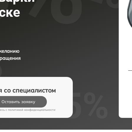
ске
 желанию
бращения
я со специалистом
Оставить заявку
есь c
политикой конфиденциальности