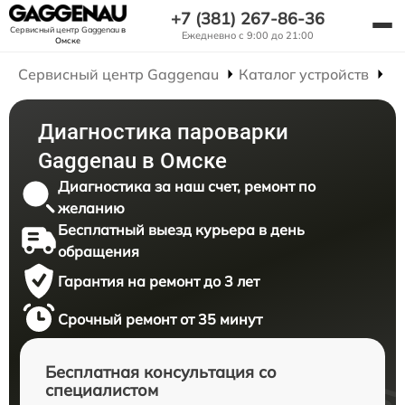
+7 (381) 267-86-36
Сервисный центр Gaggenau
в
Ежедневно с 9:00 до 21:00
Омске
Сервисный центр Gaggenau
Каталог устройств
Р
Диагностика пароварки
Gaggenau в Омске
Диагностика за наш счет, ремонт по
желанию
Бесплатный выезд курьера в день
обращения
Гарантия на ремонт до 3 лет
Срочный ремонт от 35 минут
Бесплатная консультация со
специалистом