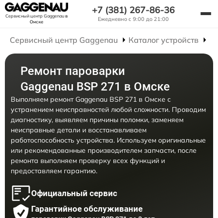
+7 (381) 267-86-36
Сервисный центр Gaggenau
в
Ежедневно с 9:00 до 21:00
Омске
Сервисный центр Gaggenau
Каталог устройств
Р
Ремонт пароварки
Gaggenau BSP 271 в Омске
Выполняем ремонт Gaggenau BSP 271 в Омске с
устранением неисправностей любой сложности. Проводим
диагностику, выявляем причины поломки, заменяем
неисправные детали и восстанавливаем
работоспособность устройства. Используем оригинальные
или рекомендованные производителем запчасти, после
ремонта выполняем проверку всех функций и
предоставляем гарантию.
Официальный сервис
Гарантийное обслуживание