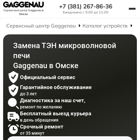
+7 (381) 267-86-36
Сервисный центр Gaggenau
в
Ежедневно с 9:00 до 21:00
Омске
Сервисный центр Gaggenau
Каталог устройств
Р
Замена ТЭН микроволновой
печи
Gaggenau в Омске
Официальный сервис
Гарантийное обслуживание
до 3 лет
Диагностика за наш счет,
ремонт по желанию
Бесплатный выезд курьера
в день обращения
Срочный ремонт
от 35 минут