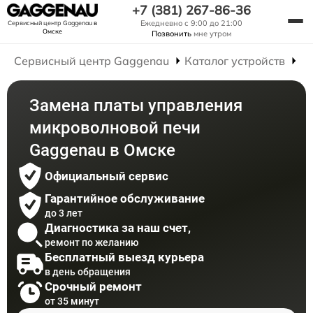
+7 (381) 267-86-36
Ежедневно с 9:00 до 21:00
Сервисный центр Gaggenau
в
Омске
Позвонить
мне утром
Сервисный центр Gaggenau
Каталог устройств
Р
Замена платы управления
микроволновой печи
Gaggenau в Омске
Официальный сервис
Гарантийное обслуживание
до 3 лет
Диагностика за наш счет,
ремонт по желанию
Бесплатный выезд курьера
в день обращения
Срочный ремонт
от 35 минут