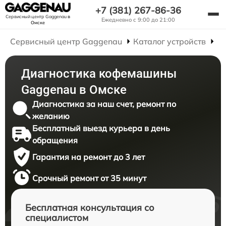
+7 (381) 267-86-36
Сервисный центр Gaggenau
в
Ежедневно с 9:00 до 21:00
Омске
Сервисный центр Gaggenau
Каталог устройств
Р
Диагностика кофемашины
Gaggenau в Омске
Диагностика за наш счет, ремонт по
желанию
Бесплатный выезд курьера в день
обращения
Гарантия на ремонт до 3 лет
Срочный ремонт от 35 минут
Бесплатная консультация со
специалистом