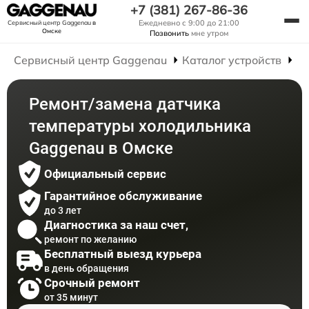
+7 (381) 267-86-36
Ежедневно с 9:00 до 21:00
Сервисный центр Gaggenau
в
Омске
Позвонить
мне утром
Сервисный центр Gaggenau
Каталог устройств
Р
Ремонт/замена датчика
температуры холодильника
Gaggenau в Омске
Официальный сервис
Гарантийное обслуживание
до 3 лет
Диагностика за наш счет,
ремонт по желанию
Бесплатный выезд курьера
в день обращения
Срочный ремонт
от 35 минут