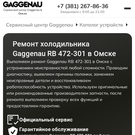
+7 (381) 267-86-36
Сервисный центр Gaggenau
в
Ежедневно с 9:00 до 21:00
Омске
Сервисный центр Gaggenau
Каталог устройств
Р
Ремонт холодильника
Gaggenau RB 472-301 в Омске
Выполняем ремонт Gaggenau RB 472-301 в Омске с
устранением неисправностей любой сложности. Проводим
диагностику, выявляем причины поломки, заменяем
неисправные детали и восстанавливаем
работоспособность устройства. Используем оригинальные
или рекомендованные производителем запчасти, после
ремонта выполняем проверку всех функций и
предоставляем гарантию.
Официальный сервис
Гарантийное обслуживание