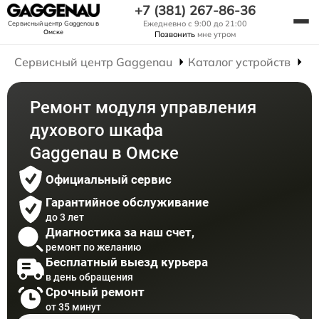
+7 (381) 267-86-36
Ежедневно с 9:00 до 21:00
Сервисный центр Gaggenau
в
Омске
Позвонить
мне утром
Сервисный центр Gaggenau
Каталог устройств
Р
Ремонт модуля управления
духового шкафа
Gaggenau в Омске
Официальный сервис
Гарантийное обслуживание
до 3 лет
Диагностика за наш счет,
ремонт по желанию
Бесплатный выезд курьера
в день обращения
Срочный ремонт
от 35 минут