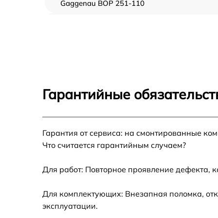
Gaggenau BOP 251-110
Замена ТЭН Gaggenau BOP 251-110
Замена таймера Gaggenau BOP 251-110
Замена предохранителя Gaggenau BOP 251
110
Гарантийные обязательст
Замена шнура питания Gaggenau BOP 251-
110
Замена термодатчика Gaggenau BOP 251-
Гарантия от сервиса: на смонтированные ко
110
Что считается гарантийным случаем?
Замена панели управления Gaggenau BOP
251-110
Для работ: Повторное проявление дефекта, 
Для комплектующих: Внезапная поломка, отк
эксплуатации.