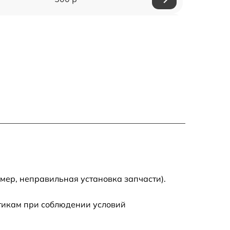
1200 р
500 р
700 р
500 р
900 р
1500 р
мер, неправильная установка запчасти).
стикам при соблюдении условий