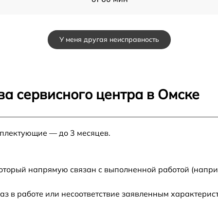
от 60 мин
У меня другая неисправность
от 60 мин
-
от 60 мин
ва сервисного центра в Омске
от 60 мин
мплектующие — до 3 месяцев.
от 60 мин
от 60 мин
который напрямую связан с выполненной работой (напри
аз в работе или несоответствие заявленным характери